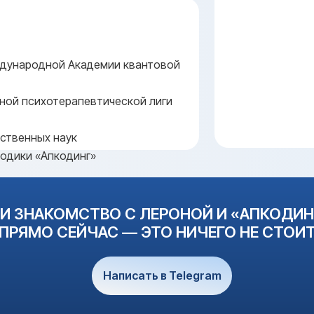
ждународной Академии квантовой
ной психотерапевтической лиги
ственных наук
тодики «Апкодинг»
ИНН 502804019810
ОГРН 307502819000022
141000, Московская обл, г. Мытищи, деревня
И ЗНАКОМСТВО С ЛЕРОНОЙ И «АПКОДИ
Чиверево
ПРЯМО СЕЙЧАС — ЭТО НИЧЕГО НЕ СТОИ
©Наринская Валерия Дмитриевна, 2014-
2026
Написать в Telegram