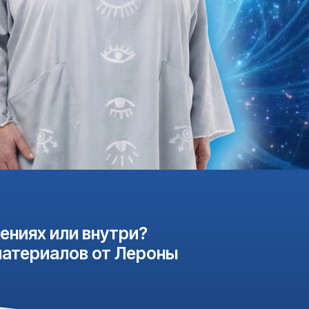
и внутри?
ов от Лероны
о