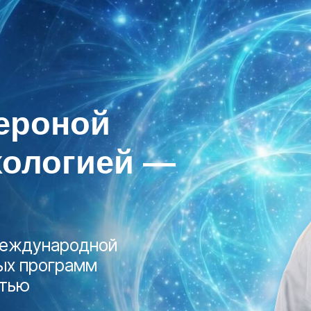
оной
логией —
ународной
рограмм