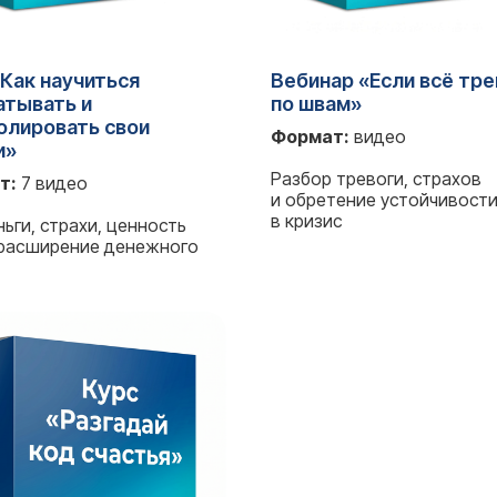
«Как научиться
Вебинар «Если всё тр
атывать и
по швам»
олировать свои
Формат:
видео
и»
Разбор тревоги, страхов
т:
7 видео
и обретение устойчивост
в кризис
ьги, страхи, ценность
 расширение денежного