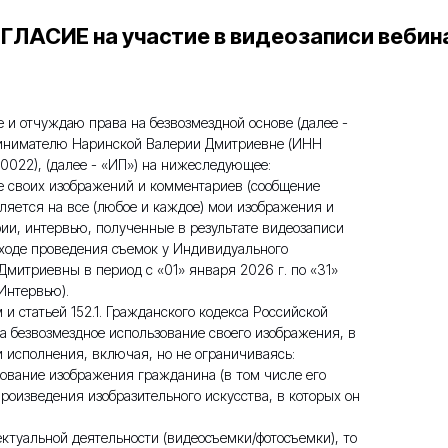
ГЛАСИЕ на участие в видеозаписи вебин
 и отчуждаю права на безвозмездной основе (далее -
инимателю Наринской Валерии Дмитриевне (ИНН
22), (далее - «ИП») на нижеследующее:
ние своих изображений и комментариев (сообщение
вляется на все (любое и каждое) мои изображения и
рии, интервью, полученные в результате видеозаписи
 ходе проведения съемок у Индивидуального
митриевны в период с «01» января 2026 г. по «31»
Интервью).
и статьей 152.1. Гражданского кодекса Российской
а безвозмездное использование своего изображения, в
и исполнения, включая, но не ограничиваясь:
ование изображения гражданина (в том числе его
произведения изобразительного искусства, в которых он
ектуальной деятельности (видеосъемки/фотосъемки), то