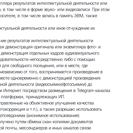
емпляра результатов интеллектуальной деятельности или
, в том числе в форме звуко- или видеозаписи. При этом
осителе, в том числе запись в память ЭВМ, также
ектуальной деятельности или иное отчуждение их
ние результатов интеллектуальной деятельности
бая демонстрация оригинала или экземпляра фото- и
 демонстрация отдельных кадров аудиовизуального
едовательности непосредственно либо с помощью
 для свободного посещения, или в месте, где
 независимо от того, воспринимается произведение в
месте одновременно с демонстрацией произведения:
ьной деятельности (видеосъемки/фотосъемки) до
ти Интернет посредством размещения в Telegram-каналах
х платформах, принадлежащих ИП.
аправленные на объективное улучшение качества
токоррекция и т.п.), а также разрешаю использовать
/псевдонима (анонимное использование).
получено путем обмена скан-копиями документов
ой почты, мессенджеров и иных каналов связи.