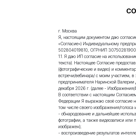
СО
г. Москва
Я, настоящим документом даю согласие
«Согласие») Индивидуальному предпр
502804019810, ОГРНИП 3075028190000
1.1. Я даю ИП согласие на использова
текста). Настоящее Согласие предоста
(фотографические и видео) и коммента
встречи/вебинара/ с моим участием, в
предпринимателя Наринской Валерии Д
декабря 2026 г. (далее - Изображения/
В соответствии с настоящим Согласием 
Федерации Я выражаю своё согласие н
том числе своего изображения/голоса 
- обнародование и дальнейшее использ
фотографии, а также видеозаписи или 
изображен);
- воспроизведение результатов интелл