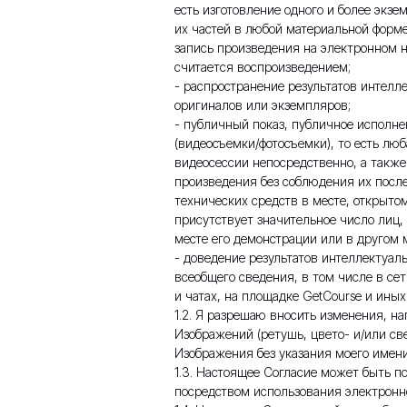
есть изготовление одного и более экз
их частей в любой материальной форме
запись произведения на электронном н
считается воспроизведением;
- распространение результатов интелл
оригиналов или экземпляров;
- публичный показ, публичное исполне
(видеосъемки/фотосъемки), то есть лю
видеосессии непосредственно, а также
произведения без соблюдения их посл
технических средств в месте, открытом
присутствует значительное число лиц,
месте его демонстрации или в другом 
- доведение результатов интеллектуал
всеобщего сведения, в том числе в се
и чатах, на площадке GetCourse и ины
1.2. Я разрешаю вносить изменения, н
Изображений (ретушь, цвето- и/или све
Изображения без указания моего имени
1.3. Настоящее Согласие может быть 
посредством использования электронн