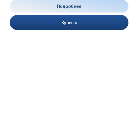
Подробнее
Купить
Если я живу не в
России
Как можно оплатить с
иностранной карты/из
другой страны?
Нужно ли присутствовать
на обучении офлайн?