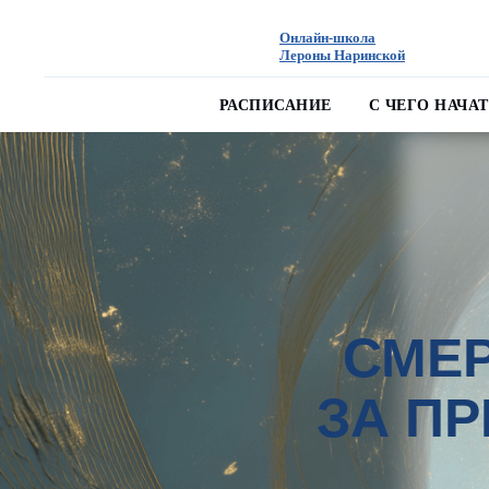
Онлайн-школа
Лероны Наринской
РАСПИСАНИЕ
С ЧЕГО НАЧА
СМЕР
ЗА П