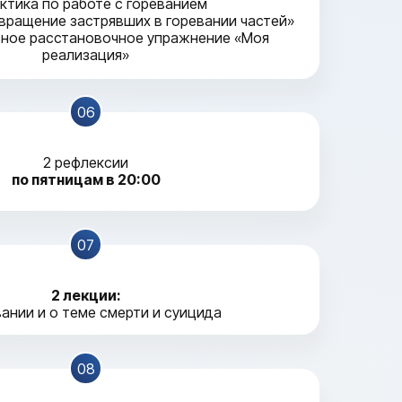
актика по работе с гореванием
вращение застрявших в горевании частей»
ьное расстановочное упражнение «Моя
реализация»
06
2 рефлексии
по пятницам в 20:00
07
2 лекции:
вании и о теме смерти и суицида
08