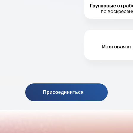
Групповые отрабо
по воскресень
Итоговая ат
Присоединиться