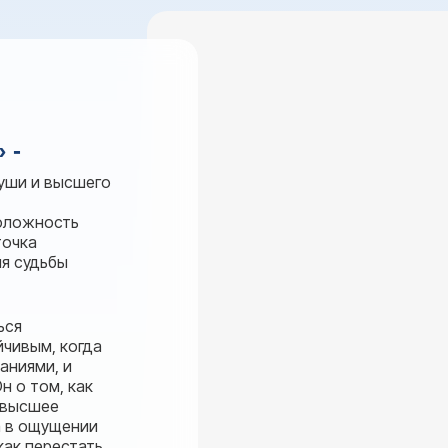
 -
души и высшего
положность
точка
ия судьбы
ься
йчивым, когда
аниями, и
н о том, как
 высшее
 а в ощущении
как перестать