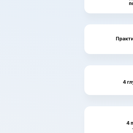
п
Практи
4 г
4 