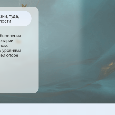
ни, туда,
елости
обновления
ценарии
лом.
у уровнями
ней опоре