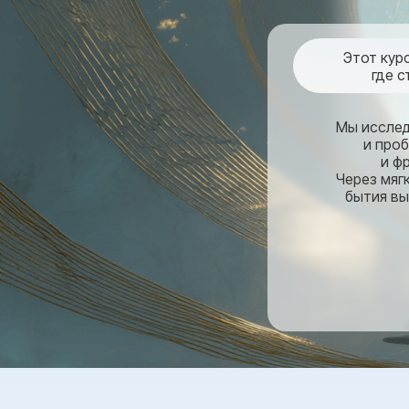
Этот кур
где с
Мы исслед
и про
и ф
Через мяг
бытия вы