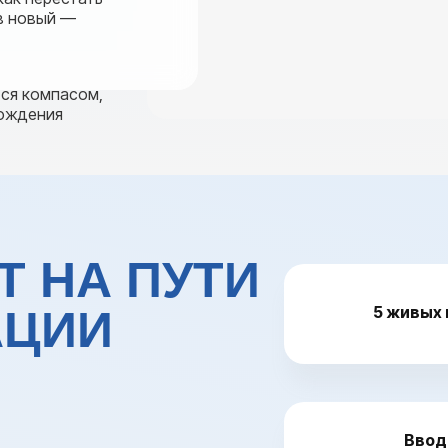
 в новый —
тся компасом,
рождения
Т НА ПУТИ
АЦИИ
5 живых 
Ввод