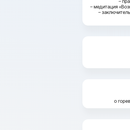
– пр
– медитация «Воз
– заключител
о горе