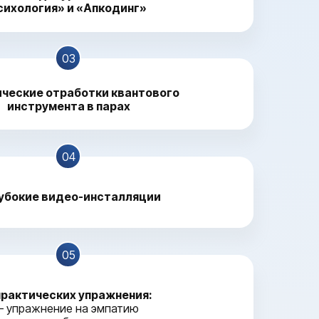
сихология» и «Апкодинг»
03
ческие отработки квантового
инструмента в парах
04
лубокие видео-инсталляции
05
практических упражнения:
– упражнение на эмпатию