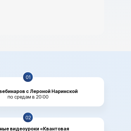
01
вебинаров с Лероной Наринской
по средам в 20:00
02
ные видеоуроки «Квантовая