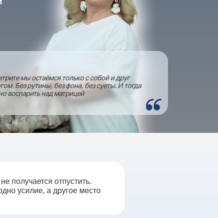
й
етрите мы остаёмся только с собой и друг
угом. Без рутины, без фона, без суеты. И тогда
о воспарить над матрицей
не получается отпустить.
одно усилие, а другое место