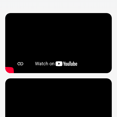
01
ДЕНЬ
Вебинар с Лероной
Наринской
Вечером вас ждет живая онлайн-встреча
с Лероной.
Ответы на ваши вопросы и разбор
скрытых сценариев в детско-
родительских отношениях: чувство долга,
скрытая злость, роль «хорошей девочки»
или «спасателя». Как понять, почему вы
попадаете в одни и те же роли, откуда
берутся эти реакции и как начать путь к
более тёплому, зрелому и честному
контакту между родителем и ребёнком —
и внутри себя