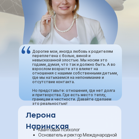
Дорогие мои, иногда любовь к родителям
переплетена с болью, виной и
невысказанной злостью. Мы носим это
годами, думая, что так и должно быть. А во
взрослом возрасте это влияет на
отношения с нашими собственными детьми,
где мы натыкаемся на непонимание и
отсутствие контакта.
Но представьте: отношения, где нет долга
и притворства. Где есть место теплу,
границам и честности. Давайте сделаем
это реальностью!
Лерона
Наринская
Квантовый психолог
КУРС "КВАНТОВАЯ
Основатель и ректор Международной