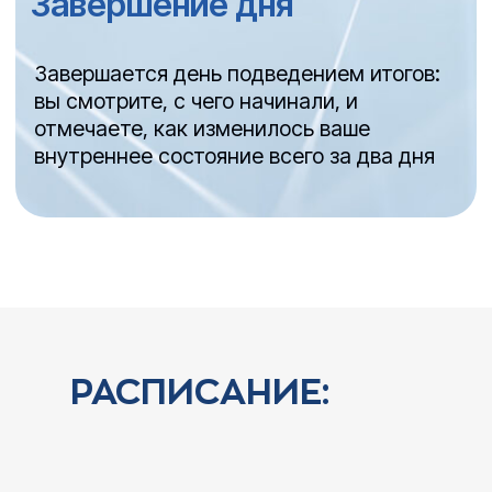
О НАСТАВНИКЕ:
Лерона Наринская
Ведущая авторских семинаров и
учебных групп для психотерапевтов,
расстановок на группах,
индивидуальных клиентских работ
Помогла
более 10 000
людям
изменить свою жизнь
РАСПИСАНИЕ: