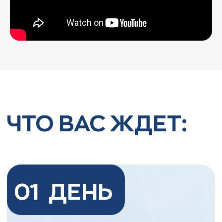
02
ДЕНЬ
Намерение
Курс начинается с постановки
намерения и первых шагов
Знакомство с методом
Апкодинг и практика с
кураторами
Затем вас ждёт знакомство с самим
методом Апкодинг. Сначала вы смотрите
видеоурок, а затем вместе с другими
участниками курса участвуете в
групповой отработке в Zoom.
Профессиональные кураторы будут
рядом, чтобы поддержать вас и помочь
пройти упражнение бережно и