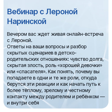
результативно
Завершение дня
День завершается рефлексией: вы
делитесь тем, что получилось, и
наблюдаете результаты дня
03
ДЕНЬ
Видео-инсталляция
Вы смотрите видео-урок с Лероной
Наринской с практикой на тему детско-
родительких отношений
Практика
Групповая практика на тему детско-
родительских отношений с индивидуальной