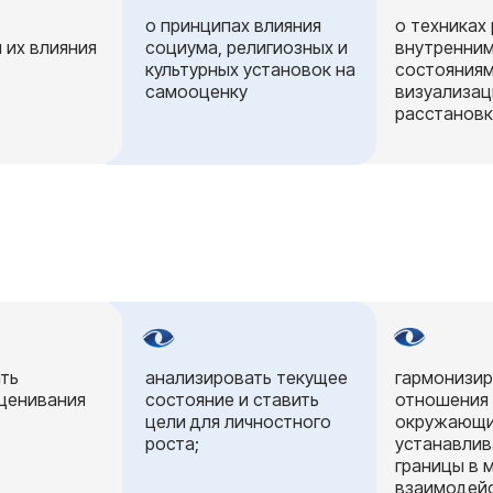
о принципах влияния
о техниках
 их влияния
социума, религиозных и
внутренни
культурных установок на
состояниям
самооценку
визуализац
расстанов
ть
анализировать текущее
гармонизир
ценивания
состояние и ставить
отношения
цели для личностного
окружающи
роста;
устанавлив
границы в 
взаимодей