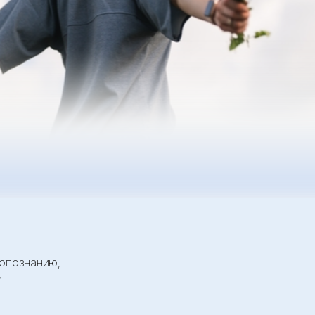
мопознанию,
и