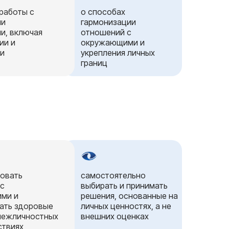
 работы с
о способах
ми
гармонизации
и, включая
отношений с
ии и
окружающими и
ки
укрепления личных
границ
овать
самостоятельно
 с
выбирать и принимать
ми и
решения, основанные на
ать здоровые
личных ценностях, а не
межличностных
внешних оценках
ствиях