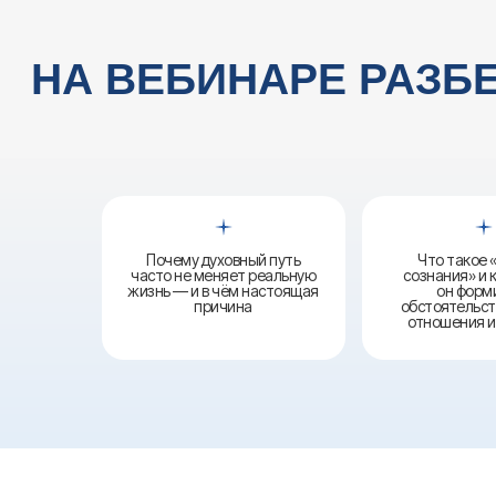
Почему духовный путь
Что такое 
часто не меняет реальную
сознания» и 
жизнь — и в чём настоящая
он форм
причина
обстоятельств
отношения и