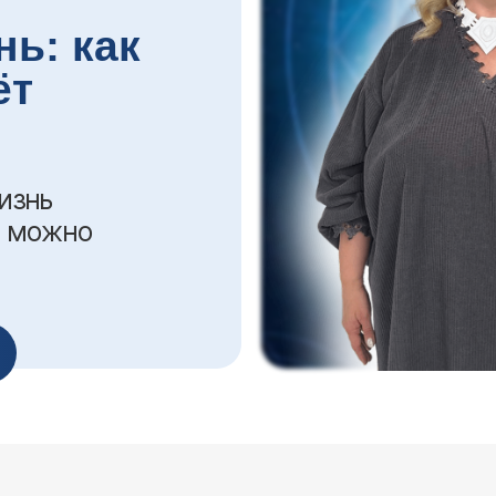
жно
М: