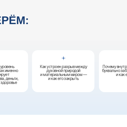
«уровень
Как устроен разрыв между
Почему внут
как именно
духовной природой
буквально за
ирует
и материальным миром —
и как 
а, деньги,
и как его закрыть
 здоровье