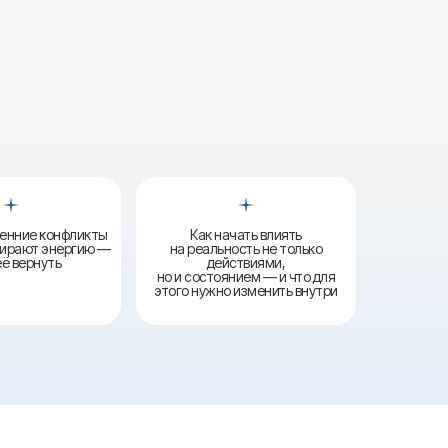
ренние конфликты
Как начать влиять
бирают энергию —
на реальность не только
её вернуть
действиями,
но и состоянием — и что для
этого нужно изменить внутри